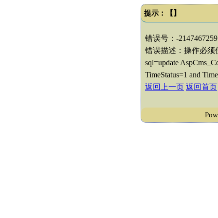
提示：【】
错误号：-2147467259
错误描述：操作必须
sql=update AspCms_Con
TimeStatus=1 and Time
返回上一页
返回首页
Po